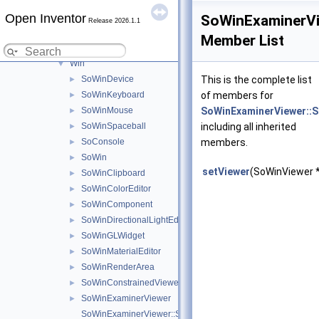
Plugins
►
Open Inventor
Viewers
▼
SoWinExaminerVi
Release 2026.1.1
Views
►
Member List
Qt
►
Win
▼
SoWinDevice
This is the complete list
►
SoWinKeyboard
of members for
►
SoWinMouse
SoWinExaminerViewer::S
►
SoWinSpaceball
including all inherited
►
SoConsole
members.
►
SoWin
►
setViewer
(SoWinViewer 
SoWinClipboard
►
SoWinColorEditor
►
SoWinComponent
►
SoWinDirectionalLightEditor
►
SoWinGLWidget
►
SoWinMaterialEditor
►
SoWinRenderArea
►
SoWinConstrainedViewer
►
SoWinExaminerViewer
►
SoWinExaminerViewer::SoViewingSphericalRotation