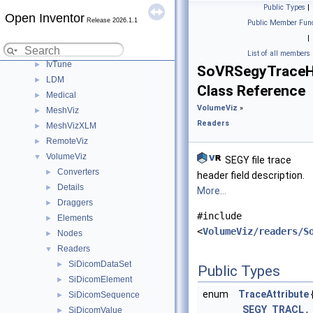
Modules
▼
Public Types
|
Open Inventor
DialogViz
►
Release 2026.1.1
Public Member Func
HardCopy
►
|
Inventor
►
List of all members
IvTune
►
SoVRSegyTraceH
LDM
►
Class Reference
Medical
►
VolumeViz
»
MeshViz
►
Readers
MeshVizXLM
►
RemoteViz
►
VolumeViz
▼
SEGY file trace
Converters
►
header field description.
Details
►
More...
Draggers
►
#include
Elements
►
<
VolumeViz/readers/S
Nodes
►
Readers
▼
SiDicomDataSet
►
Public Types
SiDicomElement
►
enum
TraceAttribute
SiDicomSequence
►
SEGY_TRACL
,
SiDicomValue
►