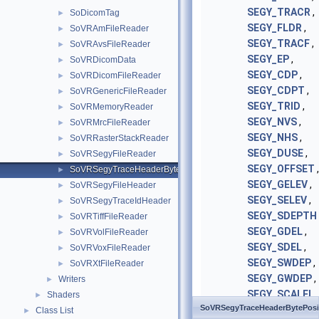
SEGY_TRACR
,
SoDicomTag
►
SEGY_FLDR
,
SoVRAmFileReader
►
SEGY_TRACF
,
SoVRAvsFileReader
►
SEGY_EP
,
SoVRDicomData
►
SEGY_CDP
,
SoVRDicomFileReader
►
SEGY_CDPT
,
SoVRGenericFileReader
►
SEGY_TRID
,
SoVRMemoryReader
►
SEGY_NVS
,
SoVRMrcFileReader
►
SEGY_NHS
,
SoVRRasterStackReader
►
SEGY_DUSE
,
SoVRSegyFileReader
►
SEGY_OFFSET
,
SoVRSegyTraceHeaderBytePosition
►
SEGY_GELEV
,
SoVRSegyFileHeader
►
SEGY_SELEV
,
SoVRSegyTraceIdHeader
►
SEGY_SDEPTH
SoVRTiffFileReader
►
SEGY_GDEL
,
SoVRVolFileReader
►
SEGY_SDEL
,
SoVRVoxFileReader
►
SEGY_SWDEP
,
SoVRXtFileReader
►
SEGY_GWDEP
,
Writers
►
SEGY_SCALEL
,
Shaders
►
SoVRSegyTraceHeaderBytePosi
SEGY_SCALCO
Class List
►