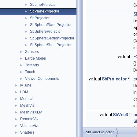
SbLineProjector
►
C
SbPlaneProjector
►
S
SbProjector
►
(
SbSpherePlaneProjector
►
&
SbSphereProjector
►
o
SbSphereSectionProjector
►
C
SbSphereSheetProjector
►
i
Sensors
►
virtual
~
Large Model
►
()
Threads
►
D
Touch
►
Viewer Components
virtual
SbProjector
*
c
►
IvTune
R
►
LDM
i
►
Medical
c
►
MeshViz
i
►
MeshVizXLM
►
virtual
SbVec3f
p
RemoteViz
►
S
VolumeViz
►
A
Shaders
SbPlaneProjector
►
p