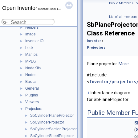
Errors
►
Public Member Func
Open Inventor
Events
►
Release 2026.1.1
|
Fields
►
List of all members
Gestures
►
SbPlaneProjecto
Helpers
►
Class Reference
Image
►
Inventor IO
Inventor
»
►
Lock
Projectors
►
Manips
►
MPEG
►
Plane projector.
More...
NodeKits
►
#include
Nodes
►
<
Inventor/projectors
Basics
►
General
►
Inheritance diagram
Plugins
►
for SbPlaneProjector:
Viewers
►
Projectors
▼
Public Member Fu
SbCylinderPlaneProjector
►
SbCylinderProjector
►
S
SbCylinderSectionProjector
►
(
SbCylinderSheetProjector
►
o